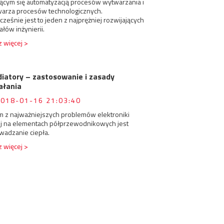
ącym się automatyzacją procesów wytwarzania i
warza procesów technologicznych.
ześnie jest to jeden z najprężniej rozwijających
iałów inżynierii.
 więcej >
iatory – zastosowanie i zasady
ałania
2018-01-16 21:03:40
m z najważniejszych problemów elektroniki
ej na elementach półprzewodnikowych jest
wadzanie ciepła.
 więcej >