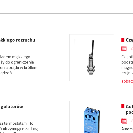
iękkiego rozruchu
Czy
układem miękkiego
Czujni
łuży do ograniczenia
podst
enia prądu w krótkim
magne
ządzeń
czujni
zobacz
egulatorów
Au
po
ż termostatami. To
ń utrzymujące zadaną
Autom