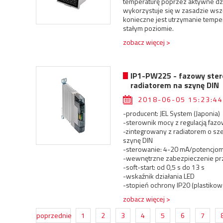
temperaturę poprzez aktywne dzi
wykorzystuje się w zasadzie wsz
konieczne jest utrzymanie temp
stałym poziomie.
zobacz więcej >
IP1-PW225 - fazowy ster
radiatorem na szynę DIN
2018-06-05 15:23:44
-producent: JEL System (Japonia)
-sterownik mocy z regulacją faz
-zintegrowany z radiatorem o sz
szynę DIN
-sterowanie: 4-20 mA/potencjom
-wewnętrzne zabezpieczenie pr
-soft-start: od 0,5 s do 13 s
-wskaźnik działania LED
-stopień ochrony IP20 (plastikow
zobacz więcej >
poprzednie
1
2
3
4
5
6
7