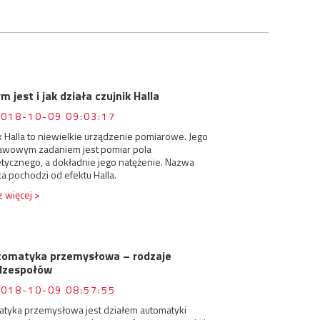
m jest i jak działa czujnik Halla
2018-10-09 09:03:17
k Halla to niewielkie urządzenie pomiarowe. Jego
awowym zadaniem jest pomiar pola
tycznego, a dokładnie jego natężenie. Nazwa
ka pochodzi od efektu Halla.
 więcej >
tomatyka przemysłowa – rodzaje
dzespołów
2018-10-09 08:57:55
atyka przemysłowa jest działem automatyki