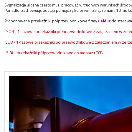
Sygnalizacja uliczna często musi pracować w trudnych warunkach środow
Ponadto, zachowując odstęp pomiędzy kolejnymi załączeniami 10 ms lub dł
Proponowane przekaźniki półprzewodnikowe firmy
Celduc
do sterowan
-
SO8 - 1-fazowe przekaźniki półprzewodnikowe z załączaniem w zerz
SU8 - 1-fazowe przekaźniki półprzewodnikowe z załączaniem w zerz
-SKA - przekaźniki półprzewodnikowe do montażu PCB